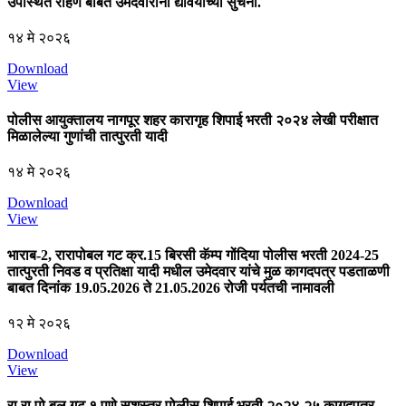
उपस्थित राहणे बाबत उमेदवारांना द्यावयाच्या सुचना.
१४ मे २०२६
Download
View
पोलीस आयुक्तालय नागपूर शहर कारागृह शिपाई भरती २०२४ लेखी परीक्षात
मिळालेल्‍या गुणांची तात्पुरती यादी
१४ मे २०२६
Download
View
भाराब-2, रारापोबल गट क्र.15 बिरसी कॅम्प गोंदिया पोलीस भरती 2024-25
तात्पुरती निवड व प्रतिक्षा यादी मधील उमेदवार यांचे मुळ कागदपत्र पडताळणी
बाबत दिनांक 19.05.2026 ते 21.05.2026 रोजी पर्यतची नामावली
१२ मे २०२६
Download
View
रा.रा.पो.बल गट १ पुणे सशस्त्र पोलीस शिपाई भरती २०२४-२५ कागदपत्र