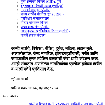
गुन्हे अन्वेषण विभाग (CID), पुणे
दहशतवाद विरोधी पथक (एटीएस)
महामार्ग वाहतूक पोलीस
राज्य राखीव पोलीस दल (SRPF)
प्रशिक्षण संचालनालय
मोटार परिवहन विभाग
राज्य वायरलेस पोलीस
लाचलुचपत प्रतिबंधक विभाग (एसीबी)
नागरी हक्क संरक्षण
आम्ही सर्वांचे, विशेषत: वंचित, दुर्बल, महिला, लहान मुले,
अल्पसंख्यांक, जेष्ठ नागरिक, झोपडपट्टीवासी, गरीब आणि
समाजातील इतर उपेक्षित घटकांची सेवा आणि संरक्षण करू.
आम्ही संकटात असलेल्या नागरिकांच्या प्रत्येक हाकेला त्वरीत
व आत्मीयतेने प्रतिसाद देऊ.
श्री सदानंद दाते
पोलिस महासंचालक, महाराष्ट्र राज्य
ठळक बातम्या
पोलीस शिपाई भरती २०२४-२५, माहिती
सजग भारत
पोलीस महासंचा